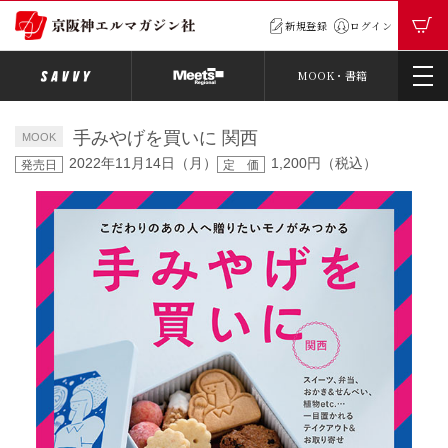
新規登録
ログイン
MOOK・書籍
手みやげを買いに 関西
MOOK
2022年11月14日（月）
1,200円（税込）
発売日
定 価