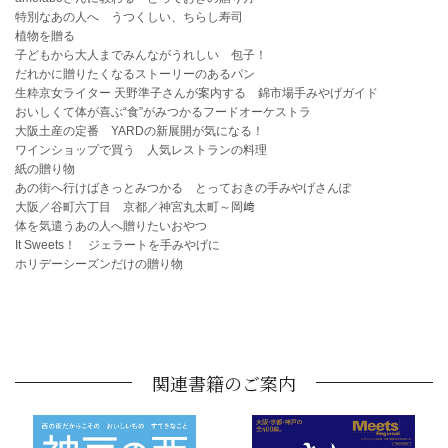
特別なあの人へ うつくしい、ちらし寿司
植物を贈る
子どもから大人までみんながうれしい 包子！
だれかに贈りたくなるストーリーのあるパン
生粋京女ライター 天野準子さんが案内する 錦市場手みやげガイド
おいしくて体が喜ぶ“食”がみつかるフードオーケストラ
大阪土産の定番 YARDの新展開が気になる！
ワインショップで買う 人気レストランの料理
紙の贈り物
あの街へ行けばきっとみつかる とっておきの手みやげさんぽ
大阪／谷町六丁目 京都／神宮丸太町～岡﨑
体を気遣うあの人へ贈りたいおやつ
It Sweets！ ジェラートを手みやげに
ホリデーシーズンだけの贈り物
関連書籍のご案内