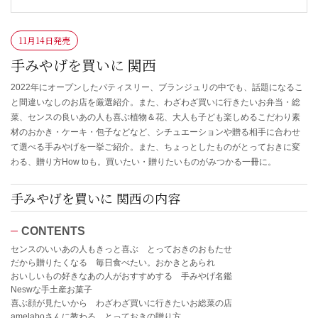
11月14日発売
手みやげを買いに 関西
2022年にオープンしたパティスリー、ブランジュリの中でも、話題になるこ
と間違いなしのお店を厳選紹介。また、わざわざ買いに行きたいお弁当・総
菜、センスの良いあの人も喜ぶ植物＆花、大人も子ども楽しめるこだわり素
材のおかき・ケーキ・包子などなど、シチュエーションや贈る相手に合わせ
て選べる手みやげを一挙ご紹介。また、ちょっとしたものがとっておきに変
わる、贈り方How toも。買いたい・贈りたいものがみつかる一冊に。
手みやげを買いに 関西の内容
CONTENTS
センスのいいあの人もきっと喜ぶ とっておきのおもたせ
だから贈りたくなる 毎日食べたい。おかきとあられ
おいしいもの好きなあの人がおすすめする 手みやげ名鑑
Neswな手土産お菓子
喜ぶ顔が見たいから わざわざ買いに行きたいお総菜の店
amelaboさんに教わる とっておきの贈り方