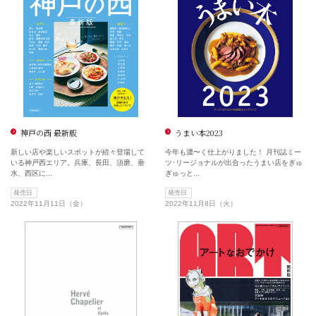
神戸の西 最新版
うまい本2023
新しい店や楽しいスポットが続々登場して
今年も濃〜く仕上がりました！ 月刊誌ミー
いる神戸西エリア。兵庫、長田、須磨、垂
ツ･リージョナルが出合ったうまい店をぎゅ
水、西区に...
ぎゅっと...
発売日
発売日
2022年11月11日（金）
2022年11月8日（火）