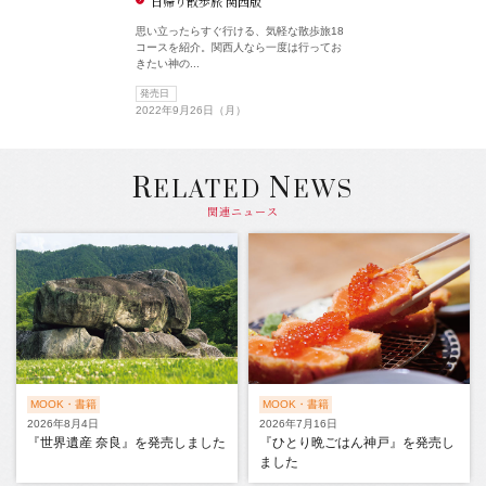
日帰り散歩旅 関西版
思い立ったらすぐ行ける、気軽な散歩旅18
コースを紹介。関西人なら一度は行ってお
きたい神の...
発売日
2022年9月26日（月）
R
N
ELATED
EWS
関連ニュース
MOOK・書籍
MOOK・書籍
2026年8月4日
2026年7月16日
『世界遺産 奈良』を発売しました
『ひとり晩ごはん神戸』を発売し
ました