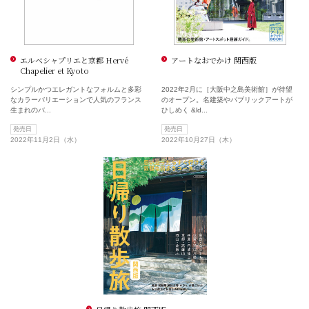
エルベシャプリエと京都 Hervé
アートなおでかけ 関西版
Chapelier et Kyoto
シンプルかつエレガントなフォルムと多彩
2022年2月に［大阪中之島美術館］が待望
なカラーバリエーションで人気のフランス
のオープン。名建築やパブリックアートが
生まれのバ...
ひしめく &ld...
発売日
発売日
2022年11月2日（水）
2022年10月27日（木）