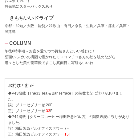
お屋敷で過ごす
観光地にスターバックスあり
きもちいいドライブ
京都・和知／大阪・能勢／和歌山・有田／奈良・生駒／兵庫・篠山／兵庫・
淡路島
COLUMN
午後6時半頃～お庭を愛でつつ舞妓さんといい感じに！
壁面いっぱいの構図で描かれたミロコマチコさんの絵を眺めながら
粛々とした美の龍華殿ですこし真面目に写経もいいね
お詫びと訂正
◆P43掲載［The33 Tea & Bar Terrace］の階数表記に誤りがありまし
た。
誤）ブリーゼブリーゼ 20F
正）ブリーゼブリーゼ
33
F
◆P44掲載［タリーズコーヒー梅田阪急ビル店］の階数表記に誤りがあり
ました。
誤）梅田阪急ビルオフィスタワー 7F
正）梅田阪急ビルオフィスタワー
15
F