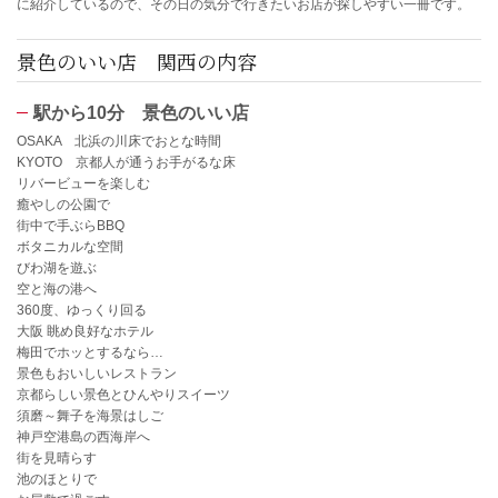
に紹介しているので、その日の気分で行きたいお店が探しやすい一冊です。
景色のいい店 関西の内容
駅から10分 景色のいい店
OSAKA 北浜の川床でおとな時間
KYOTO 京都人が通うお手がるな床
リバービューを楽しむ
癒やしの公園で
街中で手ぶらBBQ
ボタニカルな空間
びわ湖を遊ぶ
空と海の港へ
360度、ゆっくり回る
大阪 眺め良好なホテル
梅田でホッとするなら…
景色もおいしいレストラン
京都らしい景色とひんやりスイーツ
須磨～舞子を海景はしご
神戸空港島の西海岸へ
街を見晴らす
池のほとりで