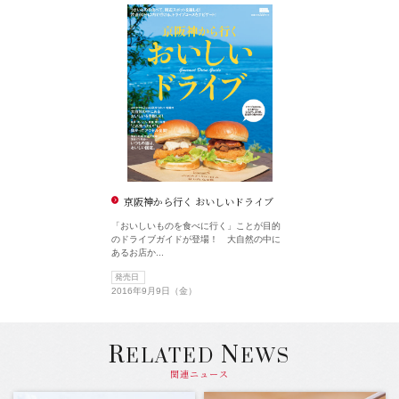
京阪神から行く おいしいドライブ
「おいしいものを食べに行く」ことが目的
のドライブガイドが登場！ 大自然の中に
あるお店か...
発売日
2016年9月9日（金）
R
N
ELATED
EWS
関連ニュース