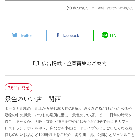
購入にあたって（送料・お支払い方法など）
Twitter
facebook
LINE
広告掲載・企画編集のご案内
7月11日発売
景色のいい店 関西
ターミナル駅のビル上から望む摩天楼の眺め、通り過ぎるだけだった公園や
建物の中の風景…いつもの場所に潜む「景色のいい店」で、非日常の時間を
過ごしませんか。大阪・京都・神戸を中心に駅から約10分で行けるカフェ、
レストラン、ホテルやｓ川床などを中心に、ドライブではしごしたくなる気
持ちのいいお店など100軒以上をご紹介。海や川、池、公園などジャンルごと