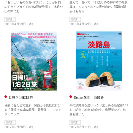
「おいしいものを食べに行く」ことが目的
遊んで、食べて…1日楽しめる神戸本の最新
のドライブガイドの第2弾が登場！ 水辺や
版は、ちょっとおとな世代向け。話題の新
山の中にあ...
店はもちろ...
発売日
発売日
2018年4月19日（木）
2018年4月12日（木）
日帰り 1泊2日 旅
Richer別冊 淡路島
目的に合わせて選ぶ、関西から気軽に行け
今の淡路島を思いっきり楽しめる新定番181
る「日帰り＆1泊2日旅」最新版！ フォト
をご紹介。地魚＆淡路牛、島野菜など、何
ジェニック...
度も通いた...
発売日
発売日
2017年9月28日（木）
2017年5月11日（木）