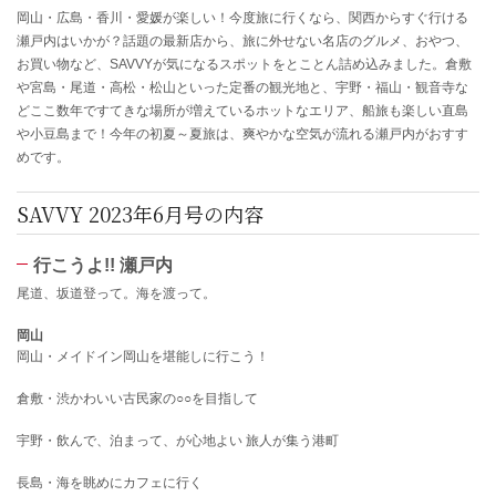
岡山・広島・香川・愛媛が楽しい！今度旅に行くなら、関西からすぐ行ける
瀬戸内はいかが？話題の最新店から、旅に外せない名店のグルメ、おやつ、
お買い物など、SAVVYが気になるスポットをとことん詰め込みました。倉敷
や宮島・尾道・高松・松山といった定番の観光地と、宇野・福山・観音寺な
どここ数年ですてきな場所が増えているホットなエリア、船旅も楽しい直島
や小豆島まで！今年の初夏～夏旅は、爽やかな空気が流れる瀬戸内がおすす
めです。
SAVVY 2023年6月号の内容
行こうよ!! 瀬戸内
尾道、坂道登って。海を渡って。
岡山
岡山・メイドイン岡山を堪能しに行こう！
倉敷・渋かわいい古民家の○○を目指して
宇野・飲んで、泊まって、が心地よい 旅人が集う港町
長島・海を眺めにカフェに行く