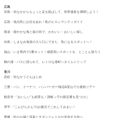
広島
宮島・街なかからちょっと足を延ばして、世界遺産を満喫しよう！
広島・地元民にお任せあれ！私のヒロシマシティガイド
尾道・穏やかな海と坂の街で、かわいい・おいしい探し
向島・しまなみ海道の入り口にできた、気になるスポットへ！
福山・いま県内で1番ホット！感度高いスポットを、とことん巡ろう
鞆の浦・バスに揺られて、レトロな港町へタイムトリップ
香川
高松・街なかうどんはじめ
三豊・パン、ドーナツ、ハンバーガー!海辺&里山で小麦粉ツアー
観音寺・“おいしい”も絶景も！讃岐っ子の新定番を見つけに
琴平・“こんぴらさん”のお膝元でこれしてみまい！
愛媛・松山お城と温泉とモダンとレトロが共存する街へ