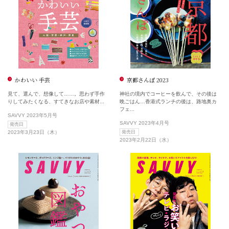
かわいい 手芸
京都さんぽ 2023
見て、選んで、想像して……。思わず手作
神社の境内でコーヒーを飲んで、その後は
りしてみたくなる、すてきなお店や素材...
晩ごはん…香港式ランチの後は、路地奥カ
フェ...
SAVVY 2023年5月号
SAVVY 2023年4月号
発売日
2023年3月23日（木）
発売日
2023年2月22日（水）