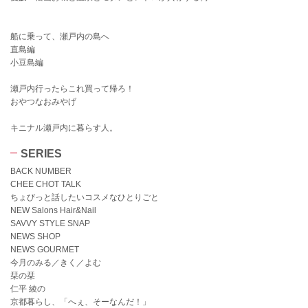
船に乗って、瀬戸内の島へ
直島編
小豆島編
瀬戸内行ったらこれ買って帰ろ！
おやつなおみやげ
キニナル瀬戸内に暮らす人。
SERIES
BACK NUMBER
CHEE CHOT TALK
ちょびっと話したいコスメなひとりごと
NEW Salons Hair&Nail
SAVVY STYLE SNAP
NEWS SHOP
NEWS GOURMET
今月のみる／きく／よむ
栞の栞
仁平 綾の
京都暮らし、「へぇ、そーなんだ！」