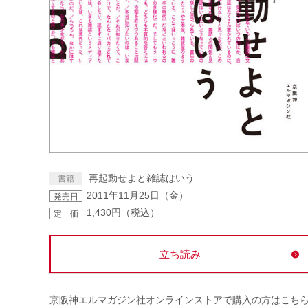
再起動せよと雑誌はいう
書籍
2011年11月25日（金）
発売日
1,430円（税込）
定 価
立ち読み
京阪神エルマガジン社オンラインストアで購入の方はこち