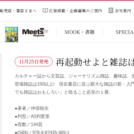
広告掲載・企画編集のご案内
販売店・書店さまへ
会社案内
MOOK・書籍
SPECIA
再起動せよと雑誌
11月25日発売
カルチャー誌から文芸誌、ジャーナリズム雑誌、趣味誌、
登場雑誌は150以上! 現在書店に並ぶ膨大な雑誌の新・
でも雑誌はおもしろい」と唸ること必至の１冊。
●著者／仲俣暁生
●判型／A5判変形
●頁数／144頁
●ISBN／978-4-87435-369-1