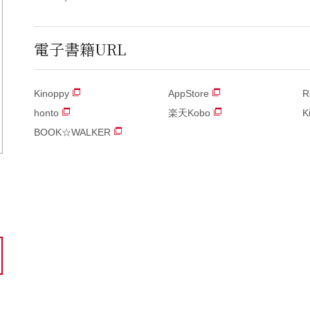
電子書籍URL
Kinoppy
AppStore
R
honto
楽天Kobo
K
BOOK☆WALKER
ら